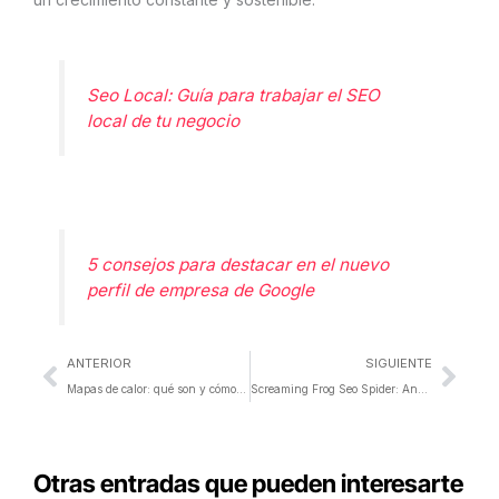
Seo Local: Guía para trabajar el SEO
local de tu negocio
5 consejos para destacar en el nuevo
perfil de empresa de Google
Ant
Sigu
ANTERIOR
SIGUIENTE
Mapas de calor: qué son y cómo optimizar tu página web
Screaming Frog Seo Spider: Analiza el SEO On Site
Otras entradas que pueden interesarte