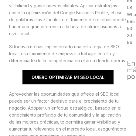
96
visibilidad y ganar nuevos clientes. Aplicar estrategias
08
como la optimización del Google Business Profile, el uso
Wha
de palabras clave locales o el fomento de reseñas puede
695
hacer una gran diferencia a la hora de atraer usuarios a
93
nivel local.
20
96
Si todavía no has implementado una estrategia de SEO
local, es el momento de empezar a trabajar en ello y
diferenciarte de la competencia en el área donde operas.
En
má
po
QUIERO OPTIMIZAR MI SEO LOCAL
Aprovechar las oportunidades que ofrece el SEO local
puede ser un factor decisivo para el crecimiento de tu
negocio. Adoptar un enfoque estratégico, basado en el
conocimiento profundo de tu comunidad y la aplicación
de las mejores prácticas, te permitirá ganar visibilidad y
aumentar tu relevancia en el mercado local, asegurándote
un crecimiento constante y sostenible.