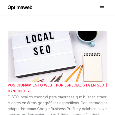
Ir
al
contenido
SEO
Local:
Qué
es
y
qué
tipos
hay
POSICIONAMIENTO WEB
POR
ESPECIALISTA EN SEO
07/03/2016
El SEO local es esencial para empresas que buscan atraer
clientes en áreas geográficas específicas. Con estrategias
adaptadas como Google Business Profile y palabras clave
locales, podrás mejorar tu visibilidad, atraer más clientes y