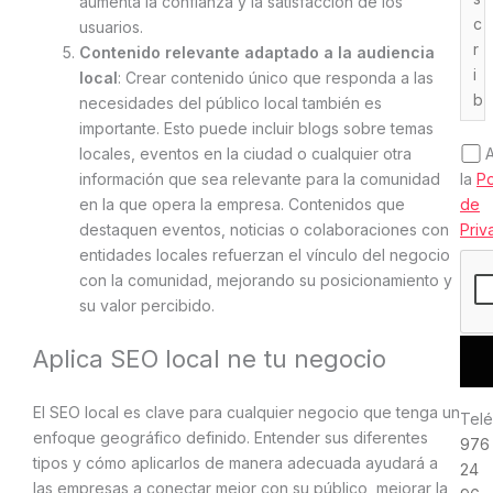
aumenta la confianza y la satisfacción de los
usuarios.
Contenido relevante adaptado a la audiencia
local
: Crear contenido único que responda a las
necesidades del público local también es
importante. Esto puede incluir blogs sobre temas
locales, eventos en la ciudad o cualquier otra
la
Po
información que sea relevante para la comunidad
de
en la que opera la empresa. Contenidos que
Priv
destaquen eventos, noticias o colaboraciones con
entidades locales refuerzan el vínculo del negocio
con la comunidad, mejorando su posicionamiento y
su valor percibido.
Aplica SEO local ne tu negocio
El SEO local es clave para cualquier negocio que tenga un
Telé
enfoque geográfico definido. Entender sus diferentes
976
tipos y cómo aplicarlos de manera adecuada ayudará a
24
las empresas a conectar mejor con su público, mejorar la