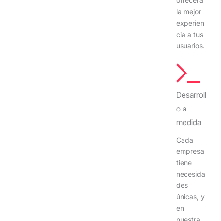
ofrecerá
la mejor
experien
cia a tus
usuarios.
Desarroll
o a
medida
Cada
empresa
tiene
necesida
des
únicas, y
en
nuestra