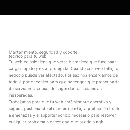
Mantenimiento, seguridad y soporte
técnico para tu web
Tu web no solo tiene que verse bien: tiene que funcionar,
cargar rápido y estar protegida. Cuando una web falla, tu
negocio puede ver afectado. Por eso nos encargamos de
toda la parte técnica para que no tengas que preocuparte
de servidores, copias de seguridad o incidencias
inesperadas.
Trabajamos para que tu web esté siempre operativa y
segura, gestionando el mantenimiento, la protección frente
a amenazas y el soporte técnico necesario para resolver
cualquier problema o necesidad que pueda surgir.