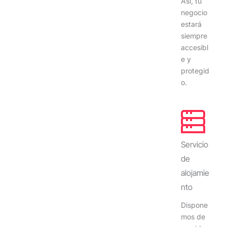
Así, tu
negocio
estará
siempre
accesibl
e y
protegid
o.
Servicio
de
alojamie
nto
Dispone
mos de