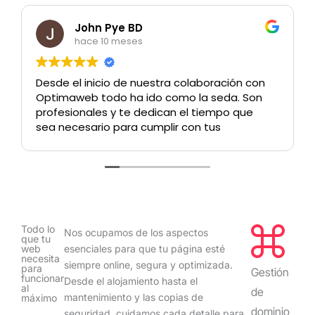
ye BD
Ramón More
meses
hace 10 meses
 de nuestra colaboración con
Tengo una empresa de
 ha ido como la seda. Son
Zaragoza. Me hicieron
 te dedican el tiempo que
imagen corporativa d
ara cumplir con tus
trabajando con ellos
an convertido en parte de
encantado. Recome
a" y hacen que cada reto que
ilusionante y divertido el
frontarlo juntos. Qué suerte
do en vuestro camino. Javier
i, Andrea & Irene, no cambiéis
sí.
Todo lo
Nos ocupamos de los aspectos
que tu
web
esenciales para que tu página esté
necesita
siempre online, segura y optimizada.
para
Gestión
funcionar
Desde el alojamiento hasta el
al
de
mantenimiento y las copias de
máximo
dominio
seguridad, cuidamos cada detalle para