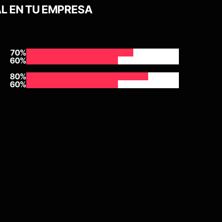
L EN TU EMPRESA
70
%
60
%
80
%
60
%