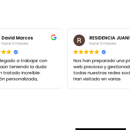
David Marcos
RESIDENCIA JUAN
hace 11 meses
hace 11 meses
llegado a trabajar con
Nos han preparado una p
y aún teniendo la duda
web preciosa y gestiona
 tratado increíble.
todas nuestras redes soci
ón personalizada,
Han visitado en varias
ándome tiempo y
ocasiones nuestra Reside
rzo y además
para entender nuestra pol
nsión en mi decisión.
de empresa y plasmarla 
 ha sido encantador
nuestra página web.
Tanto Javier Marco, como
Javier Luna, como Andrea
sido
muy atentos, profesionale