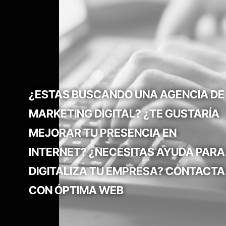
¿ESTAS BUSCANDO UNA AGENCIA DE
MARKETING DIGITAL? ¿TE GUSTARÍA
MEJORAR TU PRESENCIA EN
INTERNET? ¿NECESITAS AYUDA PARA
DIGITALIZA TU EMPRESA? CONTACTA
CON ÓPTIMA WEB