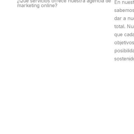
¿Qué servicios ofrece nuestra agencia de
En nuest
,
marketing online?
,
sabemos 
sí.
dar a nu
total. N
que cada
objetivo
posibili
sostenid