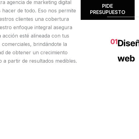
ra agencia de marketing digital
siempre pendientes de
PIDE
nuestras necesidades.
hacer de todo. Eso nos permite
PRESUPUESTO
Nos han guiado por todos
estros clientes una cobertura
pasos con facilidad, ha si
uestro enfoque integral asegura
muy fácil trabajar con ello
 acción esté alineada con tus
resultado ha sido
01
Dise
sobresaliente.
s comerciales, brindándote la
Totalmente recomendabl
dad de obtener un crecimiento
web
o a partir de resultados medibles.