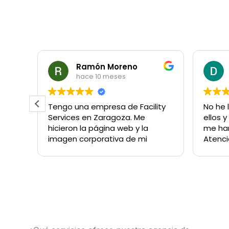
Ramón Moreno
hace 10 meses
Tengo una empresa de Facility
No he 
eb
Services en Zaragoza. Me
ellos 
Son
hicieron la página web y la
me han
el
imagen corporativa de mi
Atenci
marca. Sigo trabajando con
dedic
os.
ellos y siempre quedo
esfue
 de
encantado. Recomendado
compre
ue
100%
Javier
sea
os.
do