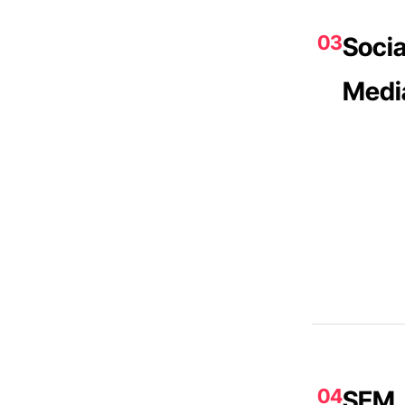
03
Socia
Medi
04
SEM