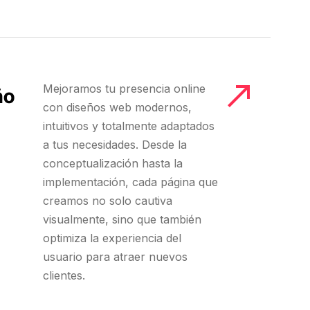
llegar. Muy agradecidos por su
trabajo.
 los
do
s y el
Mejoramos tu presencia online
ño
con diseños web modernos,
e.
intuitivos y totalmente adaptados
a tus necesidades. Desde la
conceptualización hasta la
implementación, cada página que
creamos no solo cautiva
visualmente, sino que también
optimiza la experiencia del
usuario para atraer nuevos
clientes.