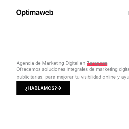
Ir
al
contenido
Agencia de Marketing Digital en
Zaragoza
Ofrecemos soluciones integrales de marketing digit
publicitarias, para mejorar tu visibilidad online y 
¿HABLAMOS?