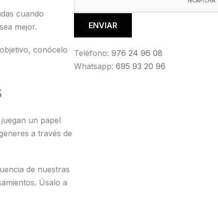
adas cuando
sea mejor.
objetivo, conócelo
Teléfono:
976 24 96 08
Whatsapp:
695 93 20 96
s
juegan un papel
 generes a través de
uencia de nuestras
samientos. Úsalo a