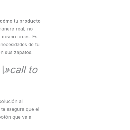
cómo tu producto
manera real, no
ú mismo creas. Es
 necesidades de tu
en sus zapatos.
n
\»call to
olución al
te asegura que el
 botón que va a