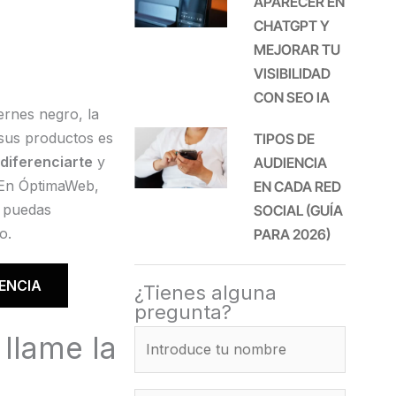
APARECER EN
CHATGPT Y
MEJORAR TU
VISIBILIDAD
CON SEO IA
rnes negro, la
sus productos es
TIPOS DE
diferenciarte
y
AUDIENCIA
 En ÓptimaWeb,
EN CADA RED
e puedas
SOCIAL (GUÍA
o.
PARA 2026)
ENCIA
¿Tienes alguna
pregunta?
 llame la