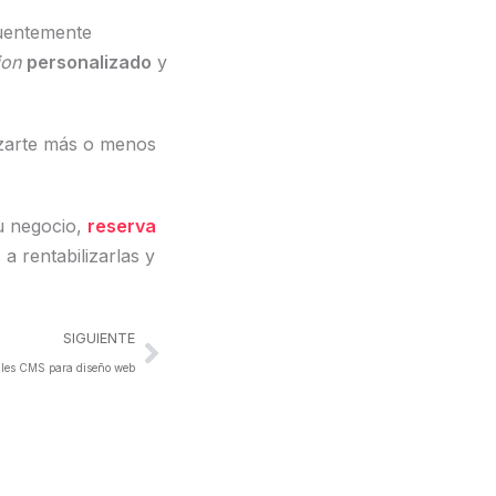
uentemente
ion
personalizado
y
zarte más o menos
tu negocio,
reserva
 rentabilizarlas y
Siguiente
SIGUIENTE
ales CMS para diseño web