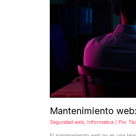
Mantenimiento web:
Seguridad web
,
Informatica
/ Por
Téc
El mantenimiento web no es una tare