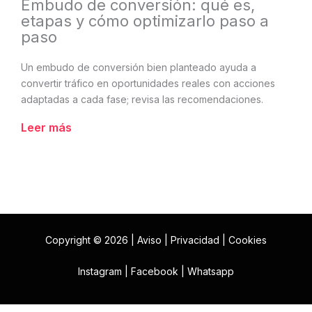
Embudo de conversión: qué es,
etapas y cómo optimizarlo paso a
paso
Un embudo de conversión bien planteado ayuda a
convertir tráfico en oportunidades reales con acciones
adaptadas a cada fase; revisa las recomendaciones.
Leer más
Copyright © 2026 |
Aviso
|
Privacidad
|
Cookies
Instagram
|
Facebook
|
Whatsapp