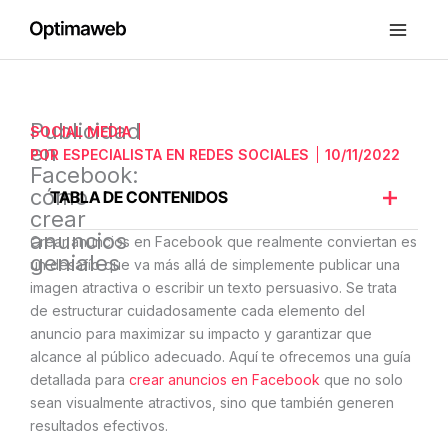
Ir
al
contenido
Publicidad
SOCIAL MEDIA
en
POR
ESPECIALISTA EN REDES SOCIALES
10/11/2022
Facebook:
cómo
TABLA DE CONTENIDOS
crear
anuncios
Crear anuncios en Facebook que realmente conviertan es
geniales
un desafío que va más allá de simplemente publicar una
imagen atractiva o escribir un texto persuasivo. Se trata
de estructurar cuidadosamente cada elemento del
anuncio para maximizar su impacto y garantizar que
alcance al público adecuado. Aquí te ofrecemos una guía
detallada para
crear anuncios en Facebook
que no solo
sean visualmente atractivos, sino que también generen
resultados efectivos.