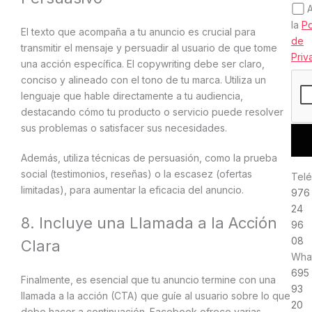
la
Po
El texto que acompaña a tu anuncio es crucial para
de
transmitir el mensaje y persuadir al usuario de que tome
Priv
una acción específica. El copywriting debe ser claro,
conciso y alineado con el tono de tu marca. Utiliza un
lenguaje que hable directamente a tu audiencia,
destacando cómo tu producto o servicio puede resolver
sus problemas o satisfacer sus necesidades.
Además, utiliza técnicas de persuasión, como la prueba
social (testimonios, reseñas) o la escasez (ofertas
Telé
limitadas), para aumentar la eficacia del anuncio.
976
24
8. Incluye una Llamada a la Acción
96
08
Clara
Wha
695
Finalmente, es esencial que tu anuncio termine con una
93
llamada a la acción (CTA) que guíe al usuario sobre lo que
20
debe hacer a continuación. Facebook ofrece varias