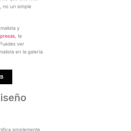
, no un simple
malista y
mpresas
, te
 Puedes ver
alista en la galería
EB
diseño
nifica simplemente