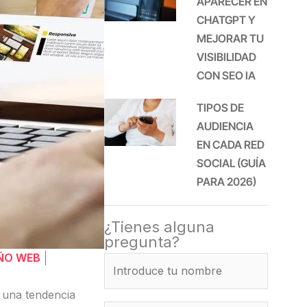
APARECER EN
CHATGPT Y
MEJORAR TU
VISIBILIDAD
CON SEO IA
TIPOS DE
AUDIENCIA
EN CADA RED
SOCIAL (GUÍA
PARA 2026)
¿Tienes alguna
pregunta?
EÑO WEB
 una tendencia