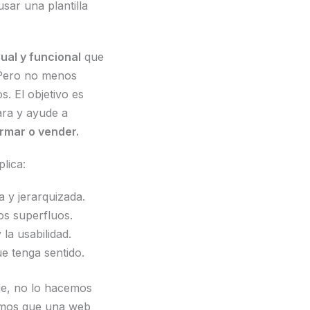
sar una plantilla
sual y funcional
que
 Pero no menos
. El objetivo es
ara y ayude a
ormar o vender.
lica:
a y jerarquizada.
os superfluos.
y la usabilidad.
e tenga sentido.
e, no lo hacemos
emos que una web