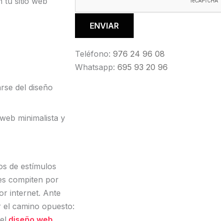
 tu sitio web
Teléfono:
976 24 96 08
Whatsapp:
695 93 20 96
rse del diseño
web minimalista y
os de estímulos
jes compiten por
r internet. Ante
 el camino opuesto:
el
diseño web