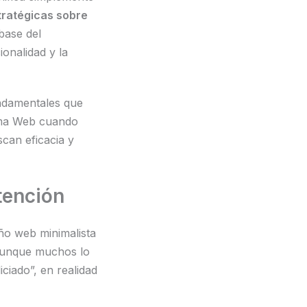
tratégicas sobre
base del
ionalidad y la
undamentales que
ima Web cuando
can eficacia y
tención
ño web minimalista
 Aunque muchos lo
ciado”, en realidad