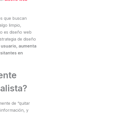
tes que buscan
lgo limpio,
so es diseño web
strategia de diseño
e usuario, aumenta
isitantes en
ente
alista?
ente de “quitar
 información, y