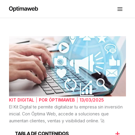
Ir
al
contenido
5
Beneficios
del
Kit
Digital
para
digitalizar
tu
empresa
KIT DIGITAL
POR
ÓPTIMAWEB
13/03/2025
El Kit Digital te permite digitalizar tu empresa sin inversión
inicial. Con Óptima Web, accede a soluciones que
aumentan clientes, ventas y visibilidad online. 🚀
TABLA DE CONTENIDOS