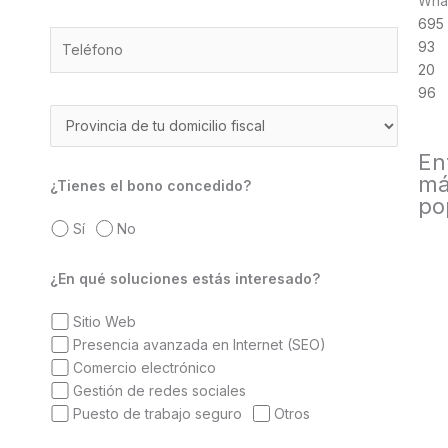
Wha
695
93
20
96
En
má
¿Tienes el bono concedido?
po
Sí
No
¿En qué soluciones estás interesado?
Sitio Web
Presencia avanzada en Internet (SEO)
Comercio electrónico
Gestión de redes sociales
Puesto de trabajo seguro
Otros