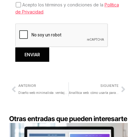
Acepto los términos y condiciones de la
Política
de Privacidad
.
Ant
Sigu
ANTERIOR
SIGUIENTE
Diseño web minimalista: ventajas y mejores prácticas
Analítica web: cómo usarla para vender más en tu negocio
Otras entradas que pueden interesarte