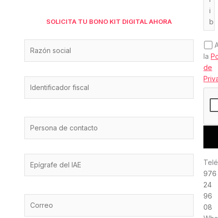
SOLICITA TU BONO KIT DIGITAL AHORA
la
Po
de
Priv
Telé
976
24
96
08