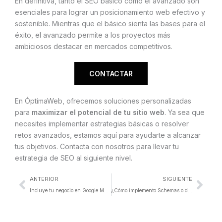
En definitiva, tanto el SEO básico como el avanzado son
esenciales para lograr un posicionamiento web efectivo y
sostenible. Mientras que el básico sienta las bases para el
éxito, el avanzado permite a los proyectos más
ambiciosos destacar en mercados competitivos.
CONTACTAR
En ÓptimaWeb, ofrecemos soluciones personalizadas
para
maximizar el potencial de tu sitio web
. Ya sea que
necesites implementar estrategias básicas o resolver
retos avanzados, estamos aquí para ayudarte a alcanzar
tus objetivos. Contacta con nosotros para llevar tu
estrategia de SEO al siguiente nivel.
Ant
Sigu
ANTERIOR
SIGUIENTE
Incluye tu negocio en Google My Business y mejora el SEO
¿Cómo implemento Schemas o datos estructurados?