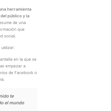
 una herramienta
 del público y la
resume de una
formación que
d social.
tilizar:
ntalla en la que se
eas empezar a
uarios de Facebook o
na.
nido te
do el mundo