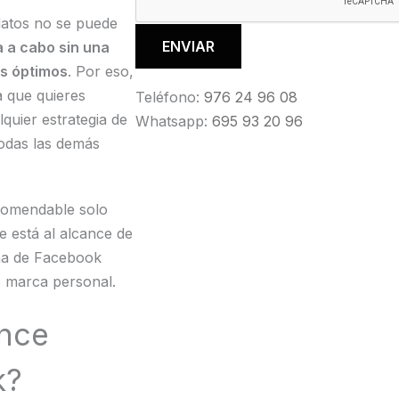
datos no se puede
 a cabo sin una
os óptimos
. Por eso,
a que quieres
Teléfono:
976 24 96 08
quier estrategia de
Whatsapp:
695 93 20 96
todas las demás
comendable solo
e está al alcance de
ina de Facebook
o marca personal.
ence
k?