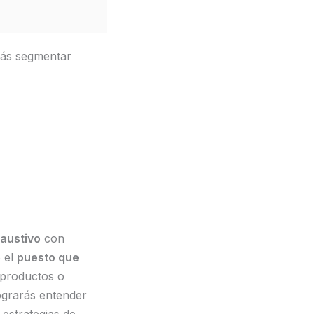
rás segmentar
haustivo
con
 el
puesto que
 productos o
lograrás entender