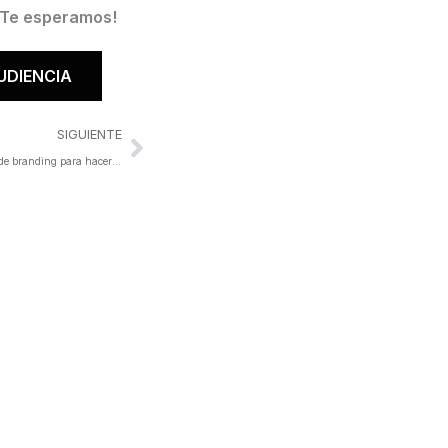
Te esperamos!
UDIENCIA
Siguiente
SIGUIENTE
Mejores estrategias de branding para hacer crecer tu empresa