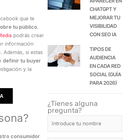
APARECER EN
CHATGPT Y
MEJORAR TU
acebook que te
VISIBILIDAD
obre tu público
.
CON SEO IA
Media
podrás crear
er información
TIPOS DE
c. Además, si estas
AUDIENCIA
ue
definir tu buyer
EN CADA RED
estigación y la
SOCIAL (GUÍA
PARA 2026)
NA
¿Tienes alguna
pregunta?
rsona?
estro consumidor