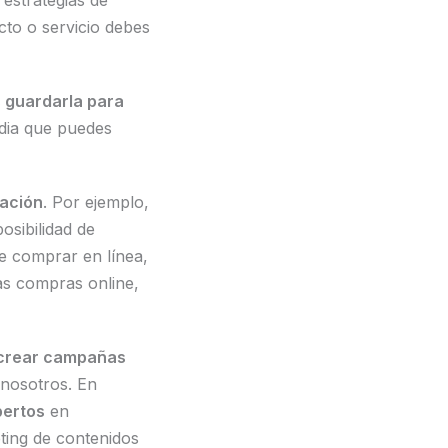
s estrategias de
cto o servicio debes
 guardarla para
dia que puedes
zación
. Por ejemplo,
osibilidad de
de comprar en línea,
as compras online,
o crear campañas
 nosotros. En
pertos
en
ting de contenidos