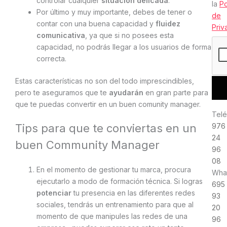
controlar cualquier
situación delicada
.
la
Po
Por último y muy importante, debes de tener o
de
contar con una buena capacidad y
fluidez
Priv
comunicativa
, ya que si no posees esta
capacidad, no podrás llegar a los usuarios de forma
correcta.
Estas características no son del todo imprescindibles,
pero te aseguramos que te
ayudarán
en gran parte para
que te puedas convertir en un buen comunity manager.
Telé
Tips para que te conviertas en un
976
24
buen Community Manager
96
08
En el momento de gestionar tu marca, procura
Wha
ejecutarlo a modo de formación técnica. Si logras
695
potenciar
tu presencia en las diferentes redes
93
sociales, tendrás un entrenamiento para que al
20
momento de que manipules las redes de una
96