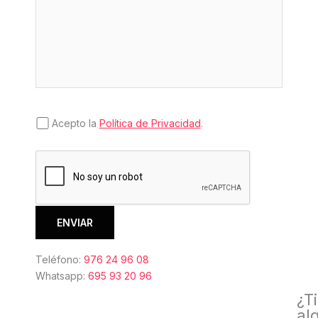
Acepto la
Política de Privacidad
.
Teléfono:
976 24 96 08
Whatsapp:
695 93 20 96
¿T
al