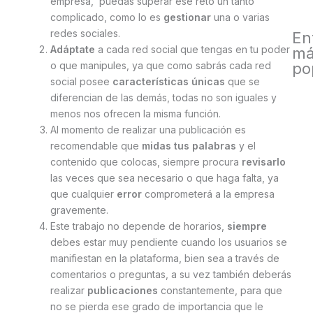
empresa, puedas superar ese reto un tanto
complicado, como lo es
gestionar
una o varias
redes sociales.
En
Adáptate
a cada red social que tengas en tu poder
má
o que manipules, ya que como sabrás cada red
po
social posee
características únicas
que se
diferencian de las demás, todas no son iguales y
menos nos ofrecen la misma función.
Al momento de realizar una publicación es
recomendable que
midas tus palabras
y el
contenido que colocas, siempre procura
revisarlo
las veces que sea necesario o que haga falta, ya
que cualquier
error
comprometerá a la empresa
gravemente.
Este trabajo no depende de horarios,
siempre
debes estar muy pendiente cuando los usuarios se
manifiestan en la plataforma, bien sea a través de
comentarios o preguntas, a su vez también deberás
realizar
publicaciones
constantemente, para que
no se pierda ese grado de importancia que le