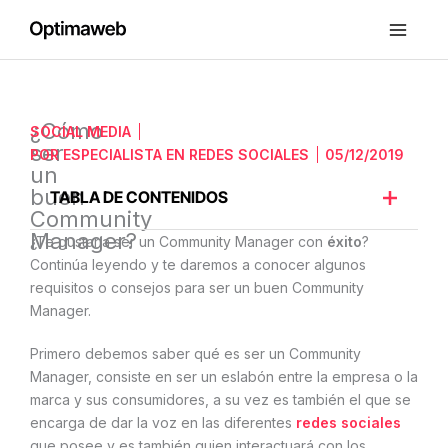
Ir
al
contenido
¿Cómo
SOCIAL MEDIA
ser
POR
ESPECIALISTA EN REDES SOCIALES
05/12/2019
un
buen
TABLA DE CONTENIDOS
Community
Manager?
¿Te gustaría ser un Community Manager con
éxito
?
Continúa leyendo y te daremos a conocer algunos
requisitos o consejos para ser un buen Community
Manager.
Primero debemos saber qué es ser un Community
Manager, consiste en ser un eslabón entre la empresa o la
marca y sus consumidores, a su vez es también el que se
encarga de dar la voz en las diferentes
redes sociales
que posee y es también quien interactuará con los