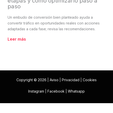
etapas y cómo optimizarlo paso a
paso
Un embudo de conversión bien planteado ayuda a
convertir tráfico en oportunidades reales con acciones
adaptadas a cada fase; revisa las recomendaciones.
Leer más
Copyright © 2026 |
Aviso
|
Privacidad
|
Cookies
Instagram
|
Facebook
|
Whatsapp