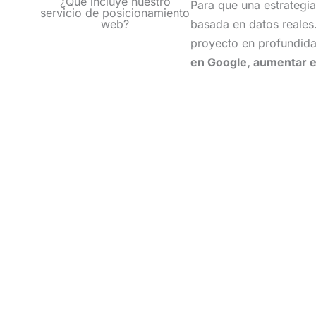
¿Qué incluye nuestro
Para que una estrategi
en vuestro camino. Javier M,
servicio de posicionamiento
Javier L, Dani, Andrea & Irene,
web?
basada en datos reales
no cambiéis nunca, seguid así.
proyecto en profundida
en Google, aumentar el