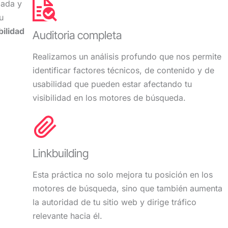
zada y
siempre pendientes de
lleg
nuestras necesidades.
trab
u
Nos han guiado por todos los
bilidad
Auditoria completa
pasos con facilidad, ha sido
muy fácil trabajar con ellos y el
Realizamos un análisis profundo que nos permite
resultado ha sido
identificar factores técnicos, de contenido y de
sobresaliente.
Totalmente recomendable.
usabilidad que pueden estar afectando tu
visibilidad en los motores de búsqueda.
Linkbuilding
Esta práctica no solo mejora tu posición en los
motores de búsqueda, sino que también aumenta
la autoridad de tu sitio web y dirige tráfico
relevante hacia él.