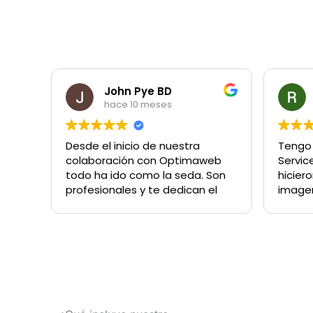
John Pye BD
hace 10 meses
Desde el inicio de nuestra
Tengo 
colaboración con Optimaweb
Servic
todo ha ido como la seda. Son
hicier
profesionales y te dedican el
imagen
tiempo que sea necesario
marca.
para cumplir con tus objetivos.
ellos 
Se han convertido en parte de
encan
nuestra "familia" y hacen que
100%
cada reto que afrontemos sea
ilusionante y divertido el
conseguirlo y afrontarlo juntos.
Qué suerte habernos cruzado