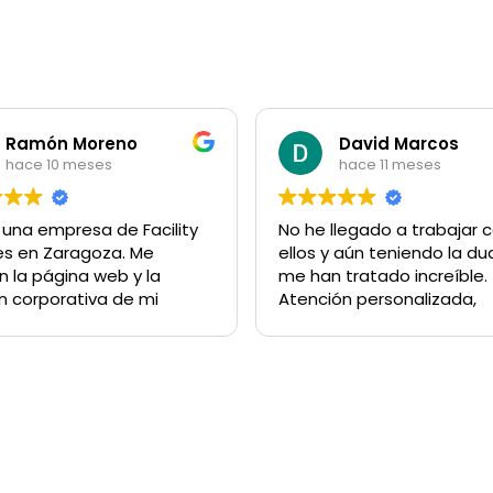
Ramón Moreno
David Marcos
hace 10 meses
hace 11 meses
una empresa de Facility
No he llegado a trabajar 
es en Zaragoza. Me
ellos y aún teniendo la du
on la página web y la
me han tratado increíble.
 corporativa de mi
Atención personalizada,
 Sigo trabajando con
dedicándome tiempo y
y siempre quedo
esfuerzo y además
tado. Recomendado
comprensión en mi decisi
Javier ha sido encantador