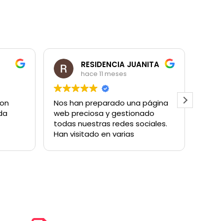
RESIDENCIA JUANITA
hace 11 meses
con
Nos han preparado una página
Gran
da
web preciosa y gestionado
que emp
todas nuestras redes sociales.
TAC 
Han visitado en varias
ido 
ocasiones nuestra Residencia
visib
para entender nuestra política
busc
ón.
de empresa y plasmarla en
de m
nuestra página web.
camp
Tanto Javier Marco, como
nos 
Javier Luna, como Andrea han
amplio
sido
clie
muy atentos, profesionales y
hubi