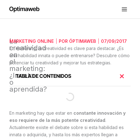
Ir
al
contenido
La
MARKETING ONLINE
POR
ÓPTIMAWEB
07/09/2017
creatividad
En marketing, la creatividad es clave para destacar. ¿Es
en
una habilidad innata o puede entrenarse? Descubre cómo
el
potenciar tu creatividad y mejorar tus estrategias.
marketing:
¿Innata
TABLA DE CONTENIDOS
o
aprendida?
En marketing hay que estar en
constante innovación y
eso requiere de la más potente creatividad
.
Actualmente existe el debate sobre si esta habilidad es
innata o adquirida, y hasta los más expertos llegan a