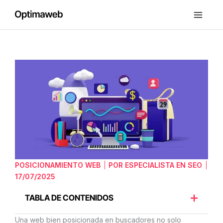
Ir
al
contenido
Cómo
crear
una
arquitectura
web
optimizada
para
SEO
POSICIONAMIENTO WEB
POR
ESPECIALISTA EN SEO
17/07/2025
TABLA DE CONTENIDOS
Una web bien posicionada en buscadores no solo