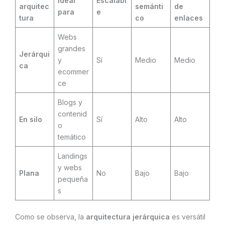
Ideal
Escalabl
arquitec
semánti
de
para
e
tura
co
enlaces
Webs
grandes
Jerárqui
y
Sí
Medio
Medio
ca
ecommer
ce
Blogs y
contenid
En silo
Sí
Alto
Alto
o
temático
Landings
y webs
Plana
No
Bajo
Bajo
pequeña
s
Como se observa, la
arquitectura jerárquica
es versátil