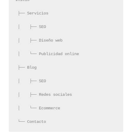
 ├── Servicios
 │    ├── SEO
 │    ├── Diseño web
 │    └── Publicidad online
 ├── Blog
 │    ├── SEO
 │    ├── Redes sociales
 │    └── Ecommerce
 └── Contacto