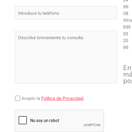
96
08
Wha
695
93
20
96
En
má
po
Acepto la
Política de Privacidad
.