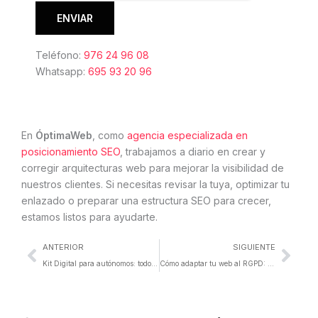
Teléfono:
976 24 96 08
Whatsapp:
695 93 20 96
En
ÓptimaWeb
, como
agencia especializada en
posicionamiento SEO
, trabajamos a diario en crear y
corregir arquitecturas web para mejorar la visibilidad de
nuestros clientes. Si necesitas revisar la tuya, optimizar tu
enlazado o preparar una estructura SEO para crecer,
estamos listos para ayudarte.
Ant
Sigu
ANTERIOR
SIGUIENTE
Kit Digital para autónomos: todo lo que debes saber
Cómo adaptar tu web al RGPD: Guía de Protección de Datos