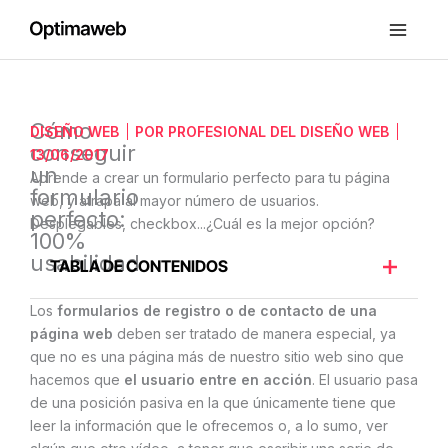
Ir
al
contenido
Cómo
DISEÑO WEB
POR
PROFESIONAL DEL DISEÑO WEB
conseguir
13/06/2017
un
Aprende a crear un formulario perfecto para tu página
formulario
web, y atrapa al mayor número de usuarios.
perfecto:
Desplegables, checkbox...¿Cuál es la mejor opción?
100%
usabilidad
TABLA DE CONTENIDOS
Los
formularios de registro o de contacto de una
página web
deben ser tratado de manera especial, ya
que no es una página más de nuestro sitio web sino que
hacemos que
el usuario entre en acción
. El usuario pasa
de una posición pasiva en la que únicamente tiene que
leer la información que le ofrecemos o, a lo sumo, ver