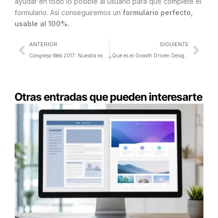
ayudar en todo lo posible al usuario para que complete el
formulario. Así conseguiremos un
formulario perfecto,
usable al 100%.
Ant
Sigu
ANTERIOR
SIGUIENTE
Congreso Web 2017: Nuestra experiencia
¿Qué es el Growth Driven Design?
Otras entradas que pueden interesarte