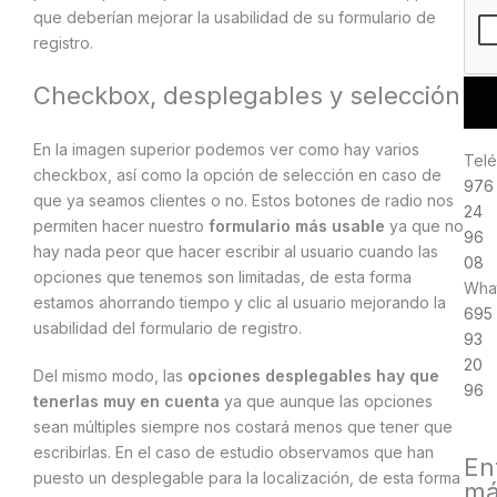
que deberían mejorar la usabilidad de su formulario de
registro.
Checkbox, desplegables y selección
En la imagen superior podemos ver como hay varios
Telé
checkbox, así como la opción de selección en caso de
976
que ya seamos clientes o no. Estos botones de radio nos
24
permiten hacer nuestro
formulario más usable
ya que no
96
hay nada peor que hacer escribir al usuario cuando las
08
opciones que tenemos son limitadas, de esta forma
Wha
estamos ahorrando tiempo y clic al usuario mejorando la
695
usabilidad del formulario de registro.
93
20
Del mismo modo, las
opciones desplegables hay que
96
tenerlas muy en cuenta
ya que aunque las opciones
sean múltiples siempre nos costará menos que tener que
escribirlas. En el caso de estudio observamos que han
En
puesto un desplegable para la localización, de esta forma
má